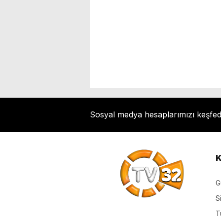
Sosyal medya hesaplarımızı keşfe
K
G
S
T