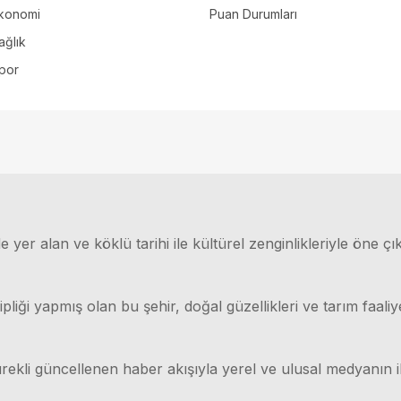
konomi
Puan Durumları
ağlık
por
 yer alan ve köklü tarihi ile kültürel zenginlikleriyle öne çı
ği yapmış olan bu şehir, doğal güzellikleri ve tarım faaliyet
rekli güncellenen haber akışıyla yerel ve ulusal medyanın il