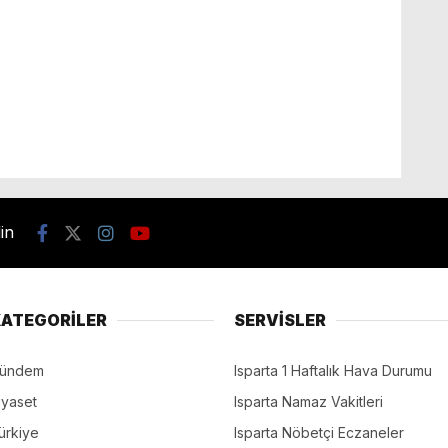
din
ATEGORİLER
SERVİSLER
ündem
Isparta 1 Haftalık Hava Durumu
iyaset
Isparta Namaz Vakitleri
ürkiye
Isparta Nöbetçi Eczaneler