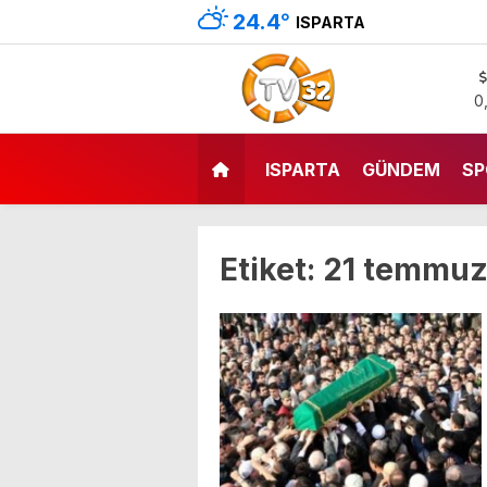
24.4
°
ISPARTA
0
ISPARTA
GÜNDEM
SP
Etiket:
21 temmuz