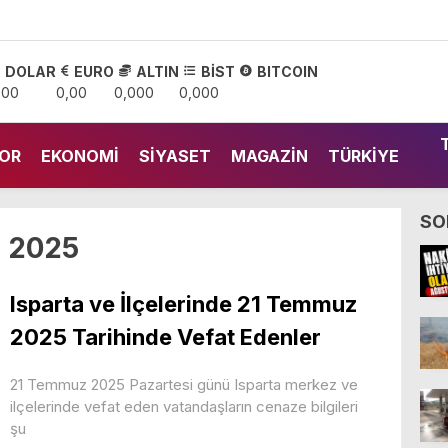
DOLAR
EURO
ALTIN
BİST
BITCOIN
,00
0,00
0,000
0,000
OR
EKONOMI
SIYASET
MAGAZIN
TÜRKIYE
SO
 2025
Isparta ve İlçelerinde 21 Temmuz
2025 Tarihinde Vefat Edenler
21 Temmuz 2025 Pazartesi günü Isparta merkez ve
ilçelerinde vefat eden vatandaşların cenaze bilgileri
şu