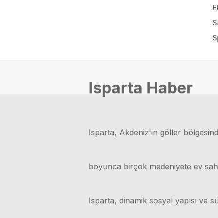
E
S
S
Isparta Haber
Isparta, Akdeniz'in göller bölgesinde
boyunca birçok medeniyete ev sahipli
Isparta, dinamik sosyal yapısı ve sü