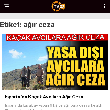
Etiket:
ağır ceza
Isparta’da Kaçak Avcılara Ağır Ceza!
Isparta'da kaçak av yapan 6 kişiye ağır para cezası kesildi.