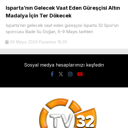
Isparta’nın Gelecek Vaat Eden Güreşçisi Altın
Madalya İçin Ter Dökecek
Isparta’nın gelecek vaat eden güreşçisi Isparta 32 Spor’un
sporcusu Bade Su Doğan, 6-9 Mayıs tarihleri
06 Mayıs 2024 Pazartesi 18:30
Sosyal medya hesaplarımızı keşfedin