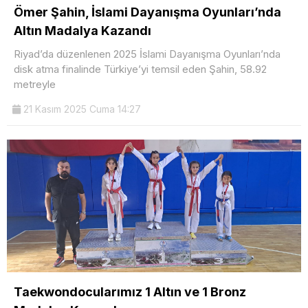
Ömer Şahin, İslami Dayanışma Oyunları’nda
Altın Madalya Kazandı
Riyad’da düzenlenen 2025 İslami Dayanışma Oyunları’nda
disk atma finalinde Türkiye’yi temsil eden Şahin, 58.92
metreyle
21 Kasım 2025 Cuma 14:27
Taekwondocularımız 1 Altın ve 1 Bronz