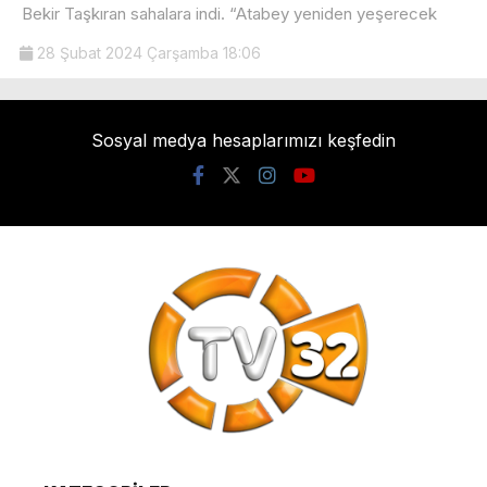
Bekir Taşkıran sahalara indi. “Atabey yeniden yeşerecek
28 Şubat 2024 Çarşamba 18:06
Sosyal medya hesaplarımızı keşfedin