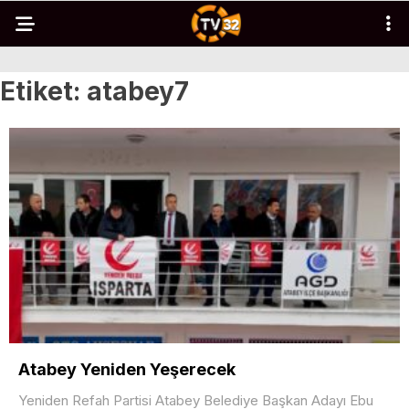
Etiket:
atabey7
Atabey Yeniden Yeşerecek
Yeniden Refah Partisi Atabey Belediye Başkan Adayı Ebu