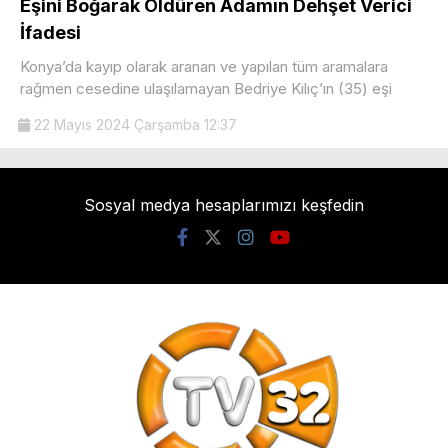
Eşini Boğarak Öldüren Adamın Dehşet Verici
İfadesi
Konya’da kayıp olarak aranan ve yapılan tüm aramalara
rağmen cesedine ulaşılamayan Bedriye Kılıç’ın (35) eşi
22 Mayıs 2024 Çarşamba 12:37
Sosyal medya hesaplarımızı keşfedin