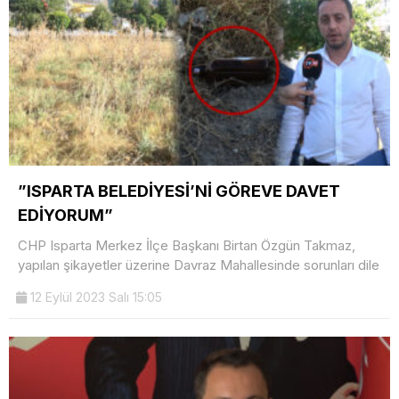
”ISPARTA BELEDİYESİ’Nİ GÖREVE DAVET
EDİYORUM”
CHP Isparta Merkez İlçe Başkanı Birtan Özgün Takmaz,
yapılan şikayetler üzerine Davraz Mahallesinde sorunları dile
12 Eylül 2023 Salı 15:05