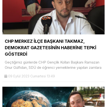
CHP MERKEZ İLÇE BAŞKANI TAKMAZ,
DEMOKRAT GAZETESİNİN HABERİNE TEPKİ
GÖSTERDİ
Geçtiğimiz günlerde CHP Gençlik Kolları Başkanı Ramazan
Onur Gülfidan, SDÜ de öğrenci yemeklerine yapılan zamlara
09 Eylül 2023 Cumartesi 13:49