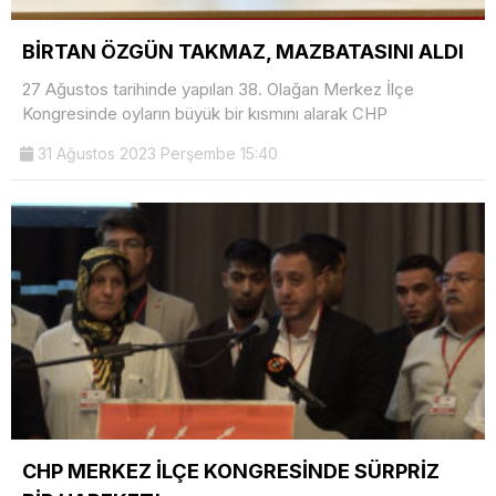
BİRTAN ÖZGÜN TAKMAZ, MAZBATASINI ALDI
27 Ağustos tarihinde yapılan 38. Olağan Merkez İlçe
Kongresinde oyların büyük bir kısmını alarak CHP
31 Ağustos 2023 Perşembe 15:40
CHP MERKEZ İLÇE KONGRESİNDE SÜRPRİZ