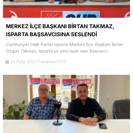
MERKEZ İLÇE BAŞKANI BİRTAN TAKMAZ,
ISPARTA BAŞSAVCISINA SESLENDİ
Cumhuriyet Halk Partisi Isparta Merkez İlçe Başkanı Birtan
Özgün Takmaz, Isparta’ya yeni tayin olan Başsavcı
04 Eylül 2023 Pazartesi 11:59