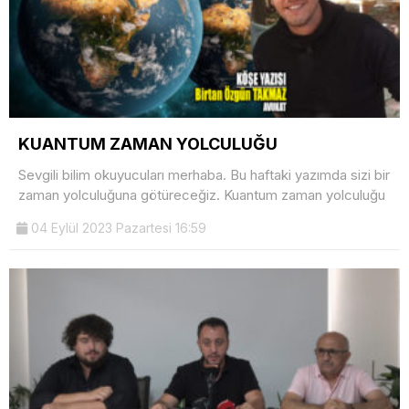
KUANTUM ZAMAN YOLCULUĞU
Sevgili bilim okuyucuları merhaba. Bu haftaki yazımda sizi bir
zaman yolculuğuna götüreceğiz. Kuantum zaman yolculuğu
04 Eylül 2023 Pazartesi 16:59