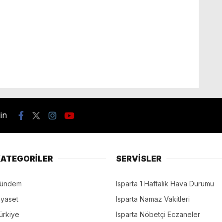
din
ATEGORİLER
SERVİSLER
ündem
Isparta 1 Haftalık Hava Durumu
iyaset
Isparta Namaz Vakitleri
ürkiye
Isparta Nöbetçi Eczaneler