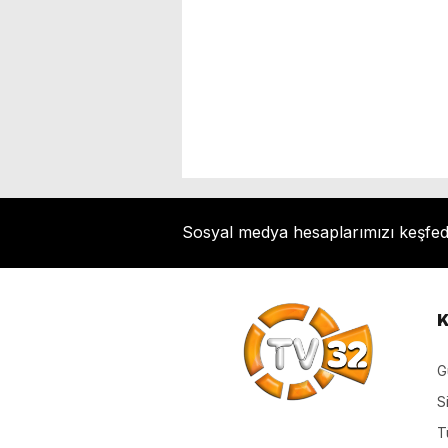
Sosyal medya hesaplarımızı keşfe
K
G
S
T