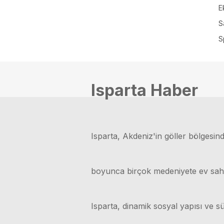
E
S
S
Isparta Haber
Isparta, Akdeniz'in göller bölgesinde
boyunca birçok medeniyete ev sahipli
Isparta, dinamik sosyal yapısı ve sü