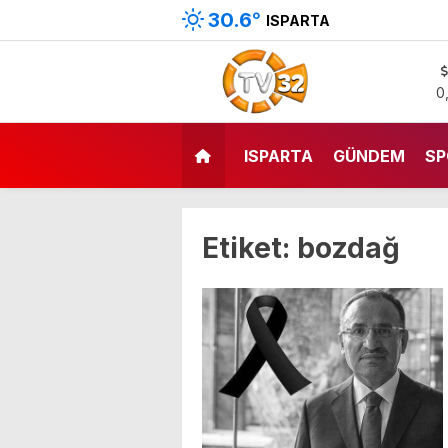
30.6
°
ISPARTA
0
ISPARTA
GÜNDEM
SP
Etiket:
bozdağ