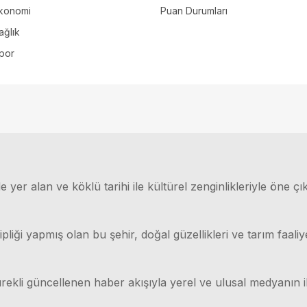
konomi
Puan Durumları
ağlık
por
 yer alan ve köklü tarihi ile kültürel zenginlikleriyle öne çı
ği yapmış olan bu şehir, doğal güzellikleri ve tarım faaliyet
rekli güncellenen haber akışıyla yerel ve ulusal medyanın il