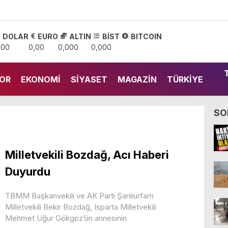
DOLAR
EURO
ALTIN
BİST
BITCOIN
,00
0,00
0,000
0,000
OR
EKONOMI
SIYASET
MAGAZIN
TÜRKIYE
SO
Milletvekili Bozdağ, Acı Haberi
Duyurdu
TBMM Başkanvekili ve AK Parti Şanlıurfam
Milletvekili Bekir Bozdağ, Isparta Milletvekili
Mehmet Uğur Gökgöz’ün annesinin