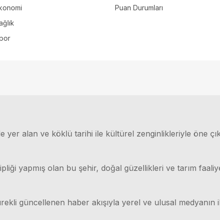
konomi
Puan Durumları
ağlık
por
 yer alan ve köklü tarihi ile kültürel zenginlikleriyle öne çı
ği yapmış olan bu şehir, doğal güzellikleri ve tarım faaliyet
rekli güncellenen haber akışıyla yerel ve ulusal medyanın il