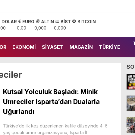
DOLAR
EURO
ALTIN
BİST
BITCOIN
,00
0,00
0,000
0,000
OR
EKONOMI
SIYASET
MAGAZIN
TÜRKIYE
SO
ciler
Kutsal Yolculuk Başladı: Minik
Umreciler Isparta’dan Dualarla
Uğurlandı
Türkiye’de ilk kez düzenlenen kafile düzeyinde 4–6
yaş çocuk umre organizasyonu, Isparta İl