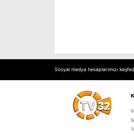
Sosyal medya hesaplarımızı keşfe
K
G
S
T