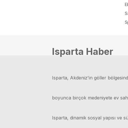
E
S
S
Isparta Haber
Isparta, Akdeniz'in göller bölgesinde
boyunca birçok medeniyete ev sahipli
Isparta, dinamik sosyal yapısı ve sü