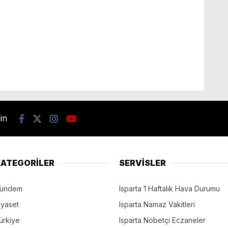
din
ATEGORİLER
SERVİSLER
ündem
Isparta 1 Haftalık Hava Durumu
iyaset
Isparta Namaz Vakitleri
ürkiye
Isparta Nöbetçi Eczaneler