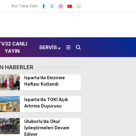
Bizi Takip Edin
TV32 CANLI
SERVIS
YAYIN
N HABERLER
Isparta’da Emzirme
Haftası Kutlandı
Isparta’da TOKİ Açık
Artırma Duyurusu
Uluborlu’da Okul
İyileştirmeleri Devam
Ediyor