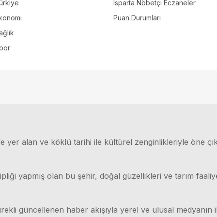
ürkiye
Isparta Nöbetçi Eczaneler
konomi
Puan Durumları
ağlık
por
 yer alan ve köklü tarihi ile kültürel zenginlikleriyle öne çı
ği yapmış olan bu şehir, doğal güzellikleri ve tarım faaliyet
rekli güncellenen haber akışıyla yerel ve ulusal medyanın il