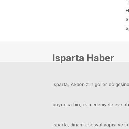
T
E
S
S
Isparta Haber
Isparta, Akdeniz'in göller bölgesinde
boyunca birçok medeniyete ev sahipli
Isparta, dinamik sosyal yapısı ve sü