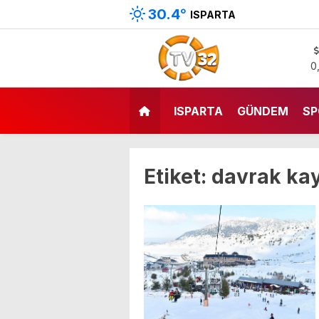
30.4
°
ISPARTA
0
ISPARTA
GÜNDEM
SP
Etiket:
davrak ka