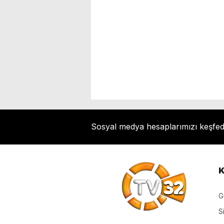
Sosyal medya hesaplarımızı keşfe
K
G
S