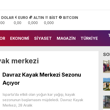
DOLAR
EURO
ALTIN
BİST
BITCOIN
,00
0,00
0,000
0,000
OR
EKONOMI
SIYASET
MAGAZIN
TÜRKIYE
SO
yak merkezi
Davraz Kayak Merkezi Sezonu
Açıyor
Isparta’da etkili olan yoğun kar yağışı, kayak
sezonunun başlamasını müjdeledi. Davraz Kayak
Merkezi, 28 Aralık