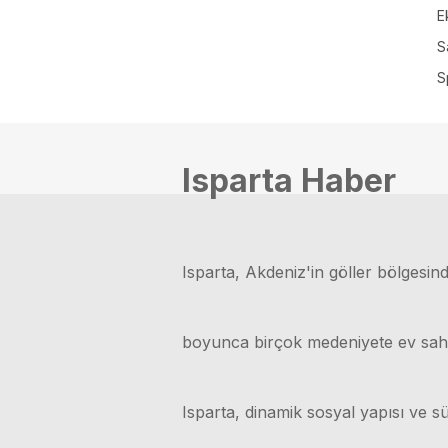
E
S
S
Isparta Haber
Isparta, Akdeniz'in göller bölgesinde
boyunca birçok medeniyete ev sahipli
Isparta, dinamik sosyal yapısı ve sü