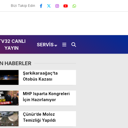
Bizi Takip Edin
TV32 CANLI
SERVIS
YAYIN
N HABERLER
Şarkikaraağaç’ta
Otobüs Kazası
MHP Isparta Kongreleri
İçin Hazırlanıyor
Çünür’de Moloz
Temizliği Yapıldı