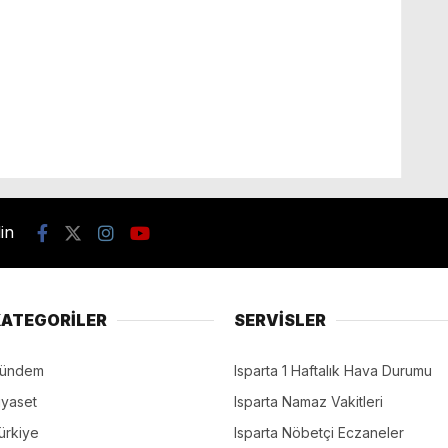
din
ATEGORİLER
SERVİSLER
ündem
Isparta 1 Haftalık Hava Durumu
iyaset
Isparta Namaz Vakitleri
ürkiye
Isparta Nöbetçi Eczaneler