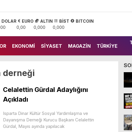
DOLAR
EURO
ALTIN
BİST
BITCOIN
,00
0,00
0,000
0,000
OR
EKONOMI
SIYASET
MAGAZIN
TÜRKIYE
SO
 derneği
Celalettin Gürdal Adaylığını
Açıkladı
Isparta Dinar Kültür Sosyal Yardımlaşma ve
Dayanışma Derneği Kurucu Başkanı Celalettin
Gürdal, Mayıs ayında yapılacak