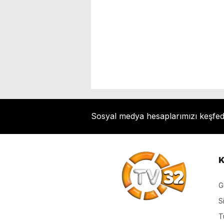
Sosyal medya hesaplarımızı keşfe
K
G
S
T