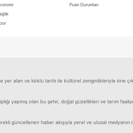
konomi
Puan Durumları
ağlık
por
 yer alan ve köklü tarihi ile kültürel zenginlikleriyle öne çı
ği yapmış olan bu şehir, doğal güzellikleri ve tarım faaliyet
rekli güncellenen haber akışıyla yerel ve ulusal medyanın il