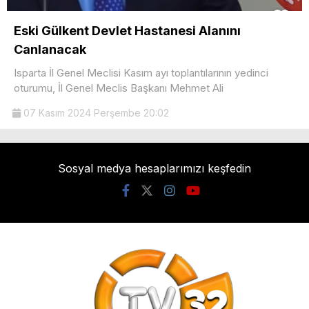
Eski Gülkent Devlet Hastanesi Alanını
Canlanacak
Isparta İl Genel Meclisi Kasım ayı toplantılarının yedinci
oturumu, İl Genel Meclis Başkanı Mehmet Ali
07 Kasım 2024 Perşembe 20:02
Sosyal medya hesaplarımızı keşfedin