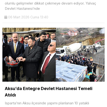
olumlu gelişmeler dikkat çekmeye devam ediyor. Yalvaç
Devlet Hastanesi’nde
06 Mart 2026 Cuma 13:40
Aksu’da Entegre Devlet Hastanesi Temeli
Atıldı
Isparta’nın Aksu ilçesinde yapımı planlanan 10 yataklı