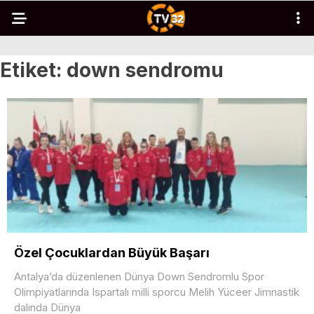
Etiket:
down sendromu
Özel Çocuklardan Büyük Başarı
Antalya’da düzenlenen Dünya Down Sendromlu Spor
Olimpiyatlarında Ispartalı milli sporcu Melih Yüceer Jimnastik
dalında Dünya