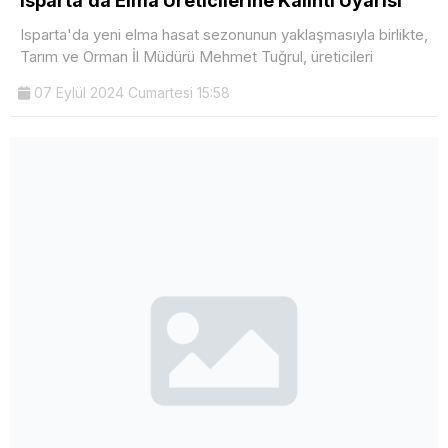
Isparta’da Elma Üreticilerine Kalıntı Uyarısı
Isparta'da yeni elma hasat sezonunun yaklaşmasıyla birlikte,
Tarım ve Orman İl Müdürü Mehmet Tuğrul, üreticileri
07 Eylül 2024 Cumartesi 15:58