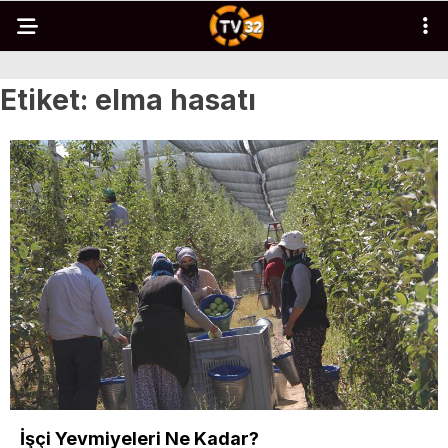
Etiket:
elma hasatı
İşçi Yevmiyeleri Ne Kadar?