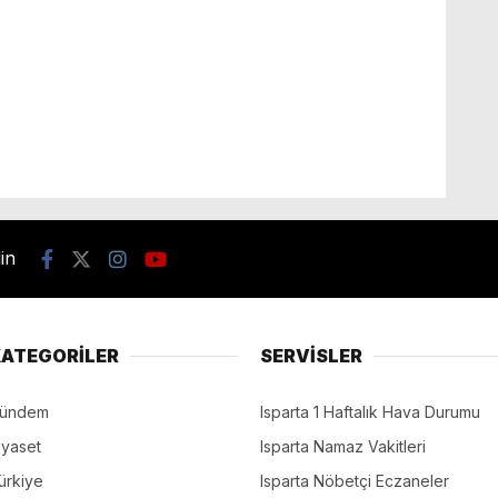
din
ATEGORİLER
SERVİSLER
ündem
Isparta 1 Haftalık Hava Durumu
iyaset
Isparta Namaz Vakitleri
ürkiye
Isparta Nöbetçi Eczaneler