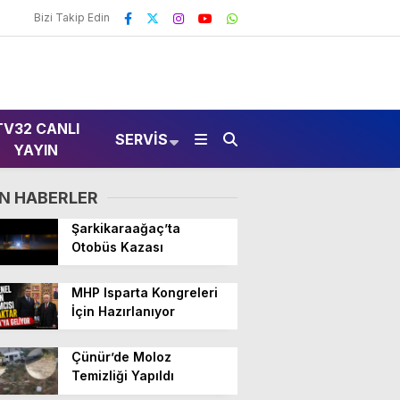
Bizi Takip Edin
TV32 CANLI
SERVIS
YAYIN
N HABERLER
Şarkikaraağaç’ta
Otobüs Kazası
MHP Isparta Kongreleri
İçin Hazırlanıyor
Çünür’de Moloz
Temizliği Yapıldı