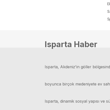
E
S
S
Isparta Haber
Isparta, Akdeniz'in göller bölgesinde
boyunca birçok medeniyete ev sahipli
Isparta, dinamik sosyal yapısı ve sü