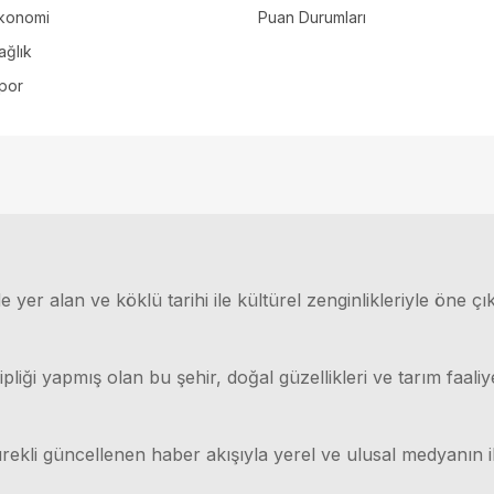
konomi
Puan Durumları
ağlık
por
 yer alan ve köklü tarihi ile kültürel zenginlikleriyle öne çı
ği yapmış olan bu şehir, doğal güzellikleri ve tarım faaliyet
rekli güncellenen haber akışıyla yerel ve ulusal medyanın il