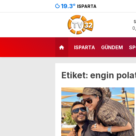
19.3
°
ISPARTA
0
ISPARTA
GÜNDEM
SP
Etiket:
engin pola