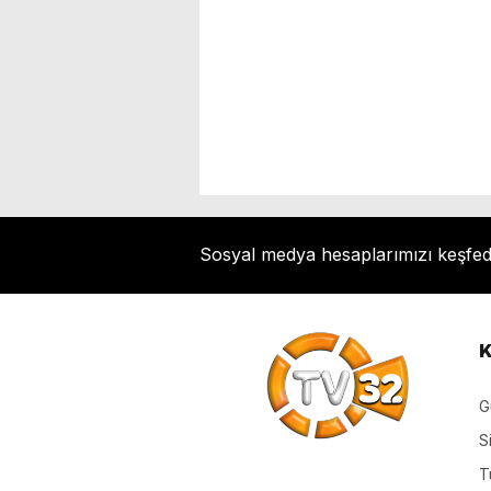
Sosyal medya hesaplarımızı keşfe
K
G
S
T