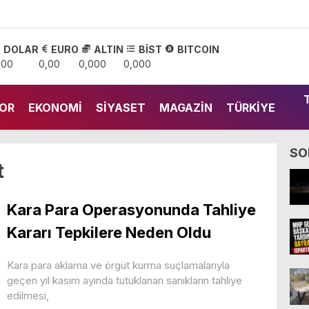
DOLAR
EURO
ALTIN
BİST
BITCOIN
,00
0,00
0,000
0,000
OR
EKONOMI
SIYASET
MAGAZIN
TÜRKIYE
SO
t
Kara Para Operasyonunda Tahliye
Kararı Tepkilere Neden Oldu
Kara para aklama ve örgüt kurma suçlamalarıyla
geçen yıl kasım ayında tutuklanan sanıkların tahliye
edilmesi,