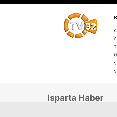
K
G
S
T
E
S
S
Isparta Haber