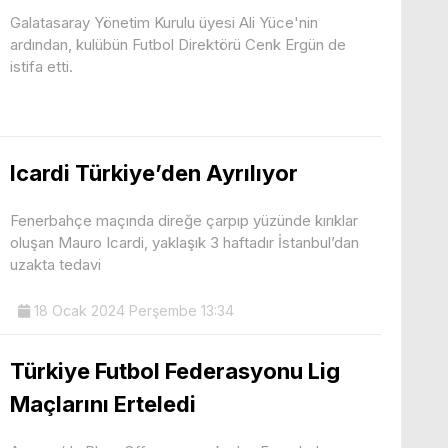
Galatasaray Yönetim Kurulu üyesi Ali Yüce'nin
ardından, kulübün Futbol Direktörü Cenk Ergün de
istifa etti.
Icardi Türkiye’den Ayrılıyor
Fenerbahçe maçında direğe çarpıp yüzünde kırıklar
oluşan Mauro Icardi, yaklaşık 3 haftadır İstanbul’dan
uzakta tedavi
18 Ocak 2024 Perşembe 13:34
Türkiye Futbol Federasyonu Lig
Maçlarını Erteledi