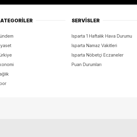
ATEGORİLER
SERVİSLER
ündem
Isparta 1 Haftalık Hava Durumu
iyaset
Isparta Namaz Vakitleri
ürkiye
Isparta Nöbetçi Eczaneler
konomi
Puan Durumları
ağlık
por