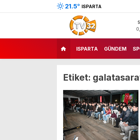
21.5
°
ISPARTA
0
ISPARTA
GÜNDEM
SP
Etiket:
galatasara