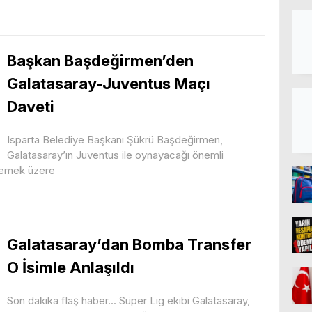
Başkan Başdeğirmen’den
Galatasaray-Juventus Maçı
Daveti
Isparta Belediye Başkanı Şükrü Başdeğirmen,
Galatasaray’ın Juventus ile oynayacağı önemli
zlemek üzere
Galatasaray’dan Bomba Transfer
O İsimle Anlaşıldı
Son dakika flaş haber... Süper Lig ekibi Galatasaray,