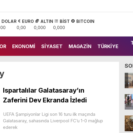
DOLAR
EURO
ALTIN
BİST
BITCOIN
,00
0,00
0,000
0,000
OR
EKONOMI
SIYASET
MAGAZIN
TÜRKIYE
SO
y
Ispartalılar Galatasaray’ın
Zaferini Dev Ekranda İzledi
UEFA Şampiyonlar Ligi son 16 turu ilk maçında
Galatasaray, sahasında Liverpool FC’u 1-0 mağlup
ederek