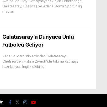
Avrupa ‘da Play- Off oynayacak olan Fenerbahçe,
Galatasaray, Beşiktaş ve Adana Demir Spor’un lig
maçları
Galatasaray’a Dünyaca Ünlü
Futbolcu Geliyor
Zaha ve ıcardı’nin ardından Galatasaray ,
Chelsea’den Hakim Ziyech’ide takıma katmaya
hazırlanıyor. İngiliz ekibi ile
din