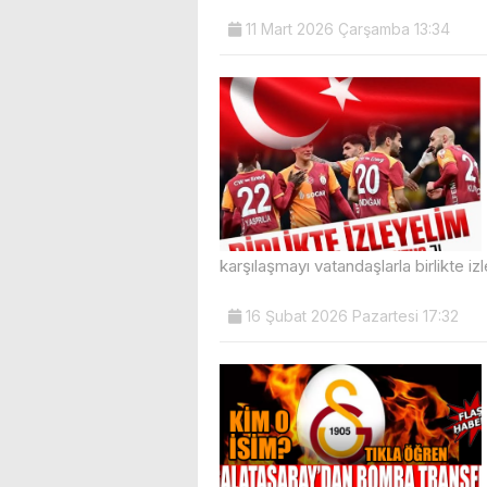
11 Mart 2026 Çarşamba 13:34
karşılaşmayı vatandaşlarla birlikte i
16 Şubat 2026 Pazartesi 17:32