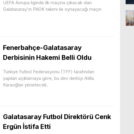
UEFA Avrupa liginde ilk maçına çıkacak olan
Galatasaray'ın PAOK takımı ile oynayacağı maçın
Fenerbahçe-Galatasaray
Derbisinin Hakemi Belli Oldu
Türkiye Futbol Federasyonu (TFF) tarafından
yapılan açıklamaya göre, bu dev derbiyi Atilla
Karaoğlan yönetecek.
Galatasaray Futbol Direktörü Cenk
Ergün İstifa Etti