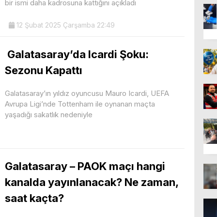
bir ismi daha kadrosuna kattığını açıkladı
12 Şubat 2025 Çarşamba 22:49
Galatasaray’da Icardi Şoku:
Sezonu Kapattı
Galatasaray’ın yıldız oyuncusu Mauro Icardi, UEFA
Avrupa Ligi’nde Tottenham ile oynanan maçta
yaşadığı sakatlık nedeniyle
Galatasaray – PAOK maçı hangi
kanalda yayınlanacak? Ne zaman,
saat kaçta?