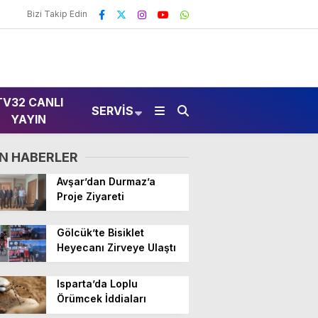
Bizi Takip Edin
TV32 CANLI
SERVIS
YAYIN
N HABERLER
Avşar’dan Durmaz’a
Proje Ziyareti
Gölcük’te Bisiklet
Heyecanı Zirveye Ulaştı
Isparta’da Loplu
Örümcek İddiaları