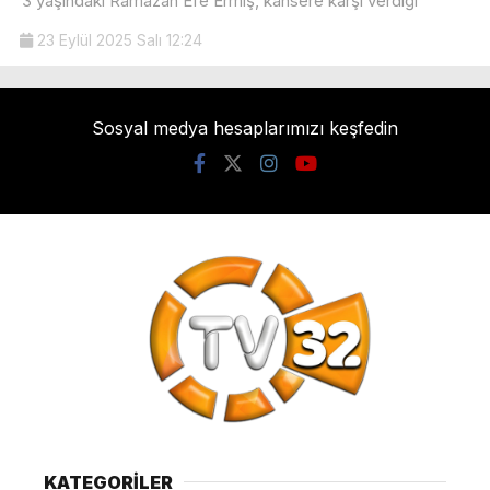
3 yaşındaki Ramazan Efe Ermiş, kansere karşı verdiği
23 Eylül 2025 Salı 12:24
Sosyal medya hesaplarımızı keşfedin
KATEGORİLER