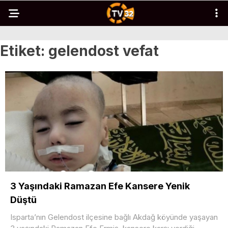
Etiket:
gelendost vefat
3 Yaşındaki Ramazan Efe Kansere Yenik
Düştü
Isparta’nın Gelendost ilçesine bağlı Akdağ köyünde yaşayan