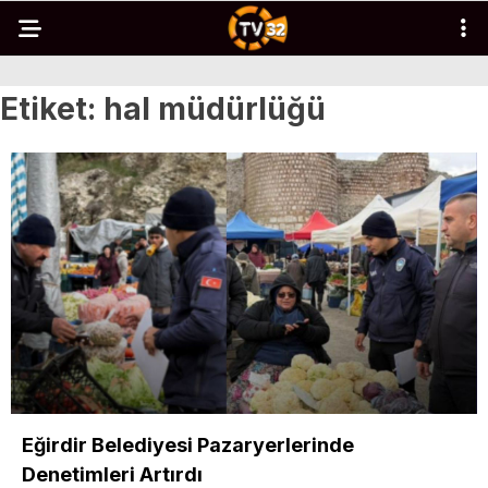
Etiket:
hal müdürlüğü
Eğirdir Belediyesi Pazaryerlerinde
Denetimleri Artırdı