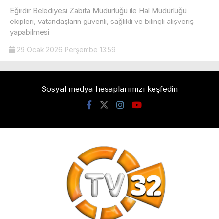
Eğirdir Belediyesi Zabıta Müdürlüğü ile Hal Müdürlüğü
ekipleri, vatandaşların güvenli, sağlıklı ve bilinçli alışveriş
yapabilmesi
29 Ocak 2026 Perşembe 13:59
Sosyal medya hesaplarımızı keşfedin