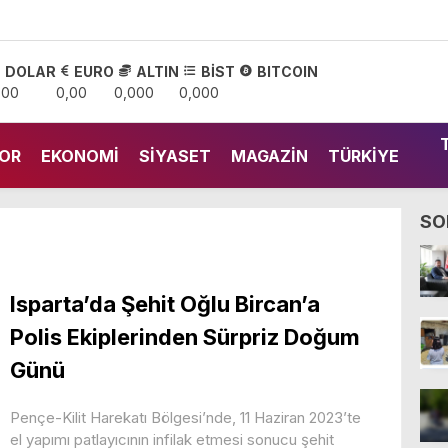
DOLAR
EURO
ALTIN
BİST
BITCOIN
,00
0,00
0,000
0,000
OR
EKONOMI
SIYASET
MAGAZIN
TÜRKIYE
SO
Isparta’da Şehit Oğlu Bircan’a
Polis Ekiplerinden Sürpriz Doğum
Günü
Pençe-Kilit Harekatı Bölgesi’nde, 11 Haziran 2023’te
el yapımı patlayıcının infilak etmesi sonucu şehit