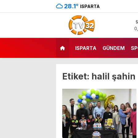
28.1
°
ISPARTA
0
ISPARTA
GÜNDEM
SP
Etiket:
halil şahin