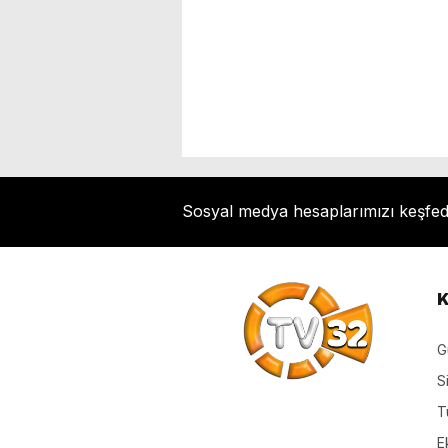
Sosyal medya hesaplarımızı keşfe
K
G
S
T
E