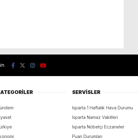
din
ATEGORİLER
SERVİSLER
ündem
Isparta 1 Haftalık Hava Durumu
iyaset
Isparta Namaz Vakitleri
ürkiye
Isparta Nöbetçi Eczaneler
konomi
Puan Durumları