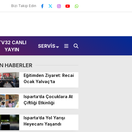
Bizi Takip Edin
TV32 CANLI
SERVIS
YAYIN
N HABERLER
Eğitimden Ziyaret: Recai
Ocak Yalvaç’ta
Isparta’da Çocuklara At
Çiftliği Etkinliği
Isparta’da Yol Yarışı
Heyecanı Yaşandı