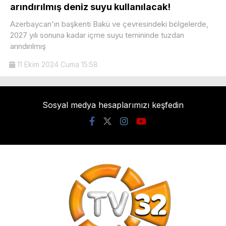
arındırılmış deniz suyu kullanılacak!
Azerbaycan'ın başkenti Bakü ve çevresindeki bölgelerde,
2027 yılı sonuna kadar içme suyu temininde tuzdan
arındırılmış
11 Ekim 2024 Cuma 15:58
Sosyal medya hesaplarımızı keşfedin