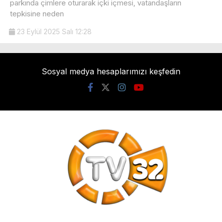
parkında çimlere oturarak içki içmesi, vatandaşların
tepkisine neden
23 Eylül 2025 Salı 12:28
Sosyal medya hesaplarımızı keşfedin