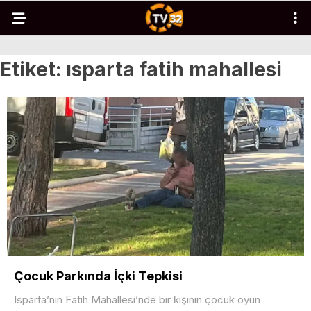
Etiket:
ısparta fatih mahallesi
Çocuk Parkında İçki Tepkisi
Isparta’nın Fatih Mahallesi’nde bir kişinin çocuk oyun