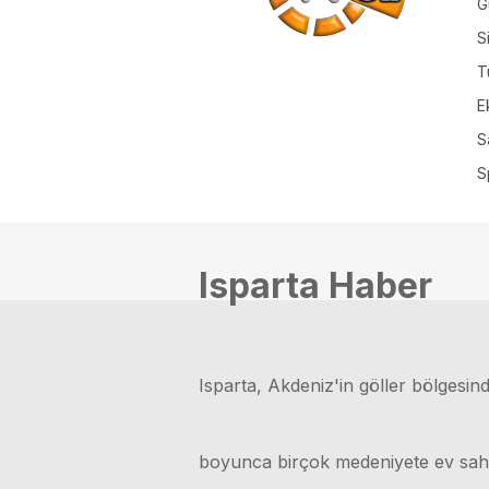
G
S
T
E
S
S
Isparta Haber
Isparta, Akdeniz'in göller bölgesinde
boyunca birçok medeniyete ev sahipli