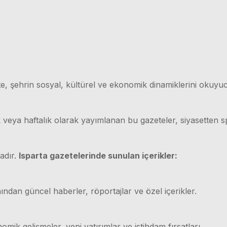
e, şehrin sosyal, kültürel ve ekonomik dinamiklerini okuyuc
ük veya haftalık olarak yayımlanan bu gazeteler, siyasetten
adır.
Isparta gazetelerinde sunulan içerikler:
ından güncel haberler, röportajlar ve özel içerikler.
mik gelişmeler, yeni yatırımlar ve istihdam fırsatları.