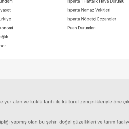
ündem
Isparta 1 Haftalık Hava Durumu
iyaset
Isparta Namaz Vakitleri
ürkiye
Isparta Nöbetçi Eczaneler
konomi
Puan Durumları
ağlık
por
 yer alan ve köklü tarihi ile kültürel zenginlikleriyle öne çı
ği yapmış olan bu şehir, doğal güzellikleri ve tarım faaliyet