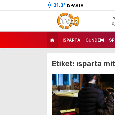
31.3
°
ISPARTA
0
ISPARTA
GÜNDEM
SP
Etiket:
ısparta mit