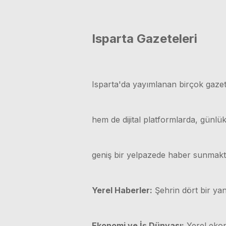
Isparta Gazeteleri
Isparta'da yayımlanan birçok gazet
hem de dijital platformlarda, günl
geniş bir yelpazede haber sunmakt
Yerel Haberler:
Şehrin dört bir yan
Ekonomi ve İş Dünyası:
Yerel ekono