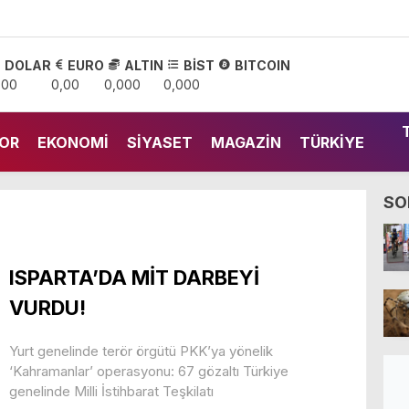
DOLAR
EURO
ALTIN
BİST
BITCOIN
,00
0,00
0,000
0,000
OR
EKONOMI
SIYASET
MAGAZIN
TÜRKIYE
SO
ISPARTA’DA MİT DARBEYİ
VURDU!
Yurt genelinde terör örgütü PKK’ya yönelik
‘Kahramanlar’ operasyonu: 67 gözaltı Türkiye
genelinde Milli İstihbarat Teşkilatı