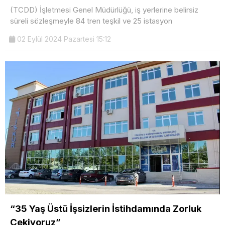
(TCDD) İşletmesi Genel Müdürlüğü, iş yerlerine belirsiz
süreli sözleşmeyle 84 tren teşkil ve 25 istasyon
02 Eylül 2024 Pazartesi 15:12
“35 Yaş Üstü İşsizlerin İstihdamında Zorluk
Çekiyoruz”