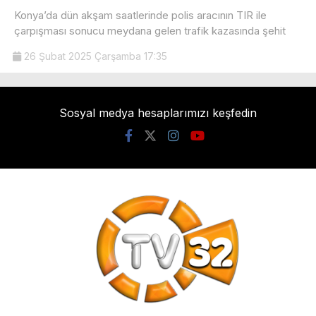
Konya’da dün akşam saatlerinde polis aracının TIR ile
çarpışması sonucu meydana gelen trafik kazasında şehit
26 Şubat 2025 Çarşamba 17:35
Sosyal medya hesaplarımızı keşfedin