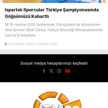
Ispartalı Sporcular Türkiye Şampiyonasında
Göğsümüzü Kabarttı
18-19 Haziran 2025 tarihlerinde Gümüşhane’de düzenlenen
Okul Sporları Bilek Güreşi Türkiye Birinciliği Müsabakalarında
Isparta’yı başarıyla
23 Haziran 2025 Pazartesi 13:51
Sosyal medya hesaplarımızı keşfedin