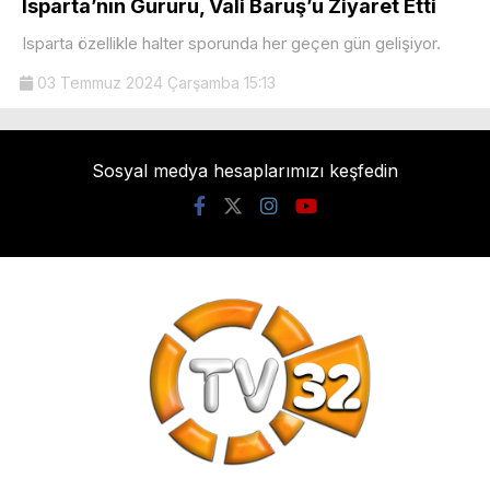
Isparta’nın Gururu, Vali Baruş’u Ziyaret Etti
Isparta özellikle halter sporunda her geçen gün gelişiyor.
03 Temmuz 2024 Çarşamba 15:13
Sosyal medya hesaplarımızı keşfedin