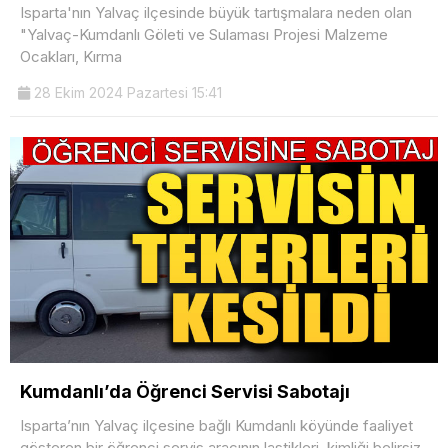
Isparta'nın Yalvaç ilçesinde büyük tartışmalara neden olan
"Yalvaç-Kumdanlı Göleti ve Sulaması Projesi Malzeme
Ocakları, Kırma
28 Ekim 2024 Pazartesi 15:41
Kumdanlı’da Öğrenci Servisi Sabotajı
Isparta’nın Yalvaç ilçesine bağlı Kumdanlı köyünde faaliyet
gösteren bir öğrenci servis aracının lastikleri, kimliği belirsiz