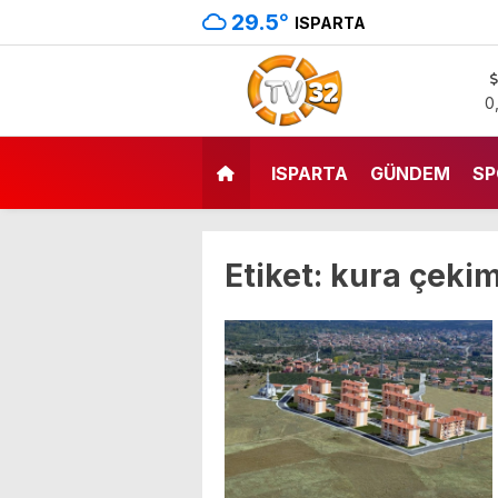
29.5
°
ISPARTA
0
ISPARTA
GÜNDEM
SP
Etiket:
kura çekim