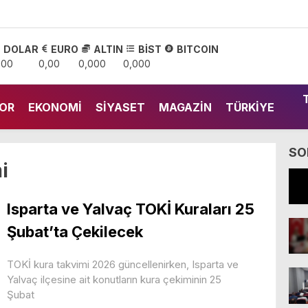
DOLAR
EURO
ALTIN
BİST
BITCOIN
,00
0,00
0,000
0,000
OR
EKONOMI
SIYASET
MAGAZIN
TÜRKIYE
SO
i
Isparta ve Yalvaç TOKİ Kuraları 25
Şubat’ta Çekilecek
TOKİ kura takvimi 2026 güncellenirken, Isparta ve
Yalvaç ilçesine ait konutların kura çekiminin 25
Şubat