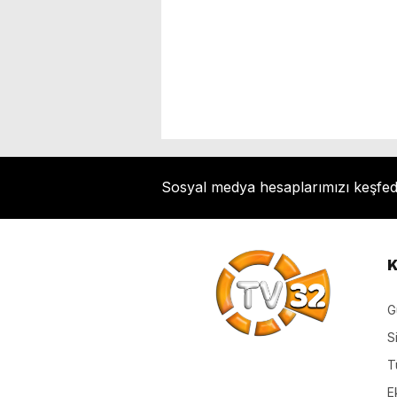
Sosyal medya hesaplarımızı keşfe
K
G
S
T
E