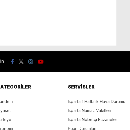
din
ATEGORİLER
SERVİSLER
ündem
Isparta 1 Haftalık Hava Durumu
iyaset
Isparta Namaz Vakitleri
ürkiye
Isparta Nöbetçi Eczaneler
konomi
Puan Durumları