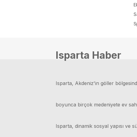
E
S
S
Isparta Haber
Isparta, Akdeniz'in göller bölgesinde
boyunca birçok medeniyete ev sahipli
Isparta, dinamik sosyal yapısı ve sü