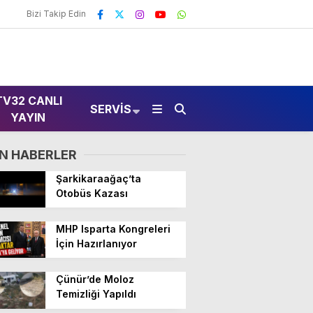
Bizi Takip Edin
TV32 CANLI
SERVIS
YAYIN
N HABERLER
Şarkikaraağaç’ta
Otobüs Kazası
MHP Isparta Kongreleri
İçin Hazırlanıyor
Çünür’de Moloz
Temizliği Yapıldı