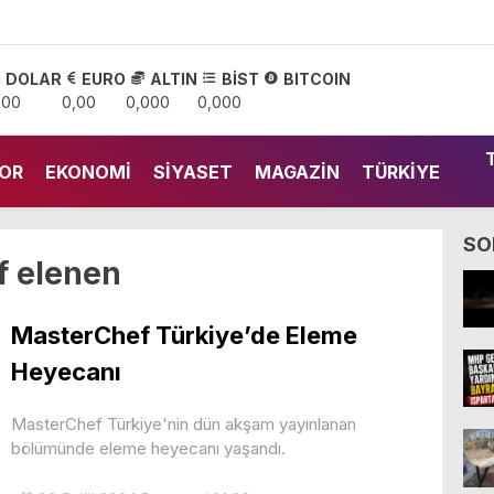
DOLAR
EURO
ALTIN
BİST
BITCOIN
,00
0,00
0,000
0,000
OR
EKONOMI
SIYASET
MAGAZIN
TÜRKIYE
SO
f elenen
MasterChef Türkiye’de Eleme
Heyecanı
MasterChef Türkiye'nin dün akşam yayınlanan
bölümünde eleme heyecanı yaşandı.