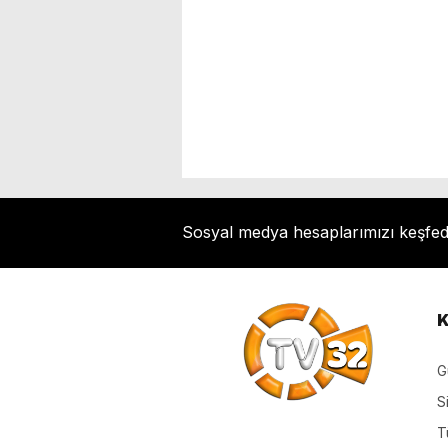
Sosyal medya hesaplarımızı keşfe
K
G
S
T