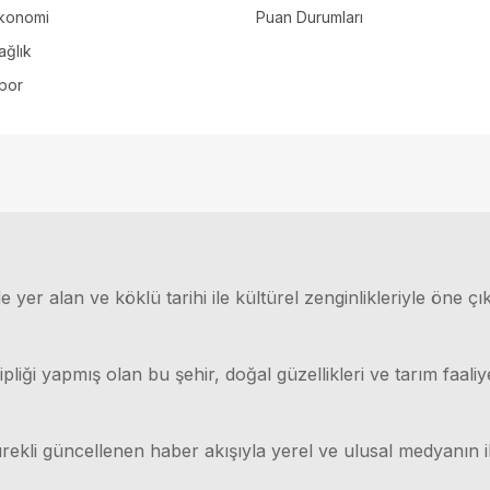
konomi
Puan Durumları
ağlık
por
 yer alan ve köklü tarihi ile kültürel zenginlikleriyle öne çı
ği yapmış olan bu şehir, doğal güzellikleri ve tarım faaliyet
rekli güncellenen haber akışıyla yerel ve ulusal medyanın il