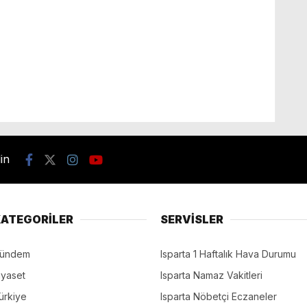
din
ATEGORİLER
SERVİSLER
ündem
Isparta 1 Haftalık Hava Durumu
iyaset
Isparta Namaz Vakitleri
ürkiye
Isparta Nöbetçi Eczaneler