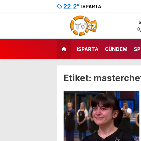
22.2
°
ISPARTA
0
ISPARTA
GÜNDEM
SP
Etiket:
masterche