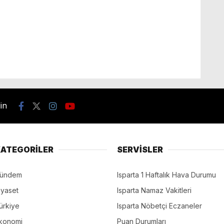
din
ATEGORİLER
SERVİSLER
ündem
Isparta 1 Haftalık Hava Durumu
iyaset
Isparta Namaz Vakitleri
ürkiye
Isparta Nöbetçi Eczaneler
konomi
Puan Durumları