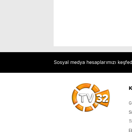
Sosyal medya hesaplarımızı keşfe
K
G
S
T
E