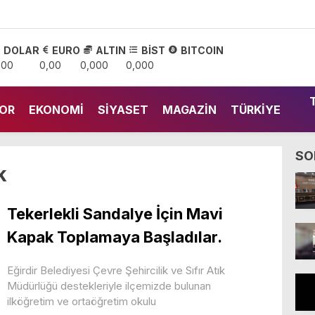
DOLAR
EURO
ALTIN
BİST
BITCOIN
,00
0,00
0,000
0,000
OR
EKONOMI
SIYASET
MAGAZIN
TÜRKIYE
SO
k
Tekerlekli Sandalye İçin Mavi
Kapak Toplamaya Başladılar.
Eğirdir Belediyesi Çevre Şehircilik ve Sıfır Atık
Müdürlüğü destekleriyle ilçemizde bulunan
ilköğretim ve ortaöğretim okulu