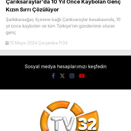
Çarıksaraylar’da 10 Yıl Önce Kaybolan Genç
Kızın Sırrı Çözülüyor
Şarkikaraağaç ilçesine bağlı Çarıksaraylar kasabasında, 10
yıl önce kaybolan ve tüm Türkiye’nin gündemine oturan
genç
15 Mayıs 2024 Çarşamba 11:34
Sosyal medya hesaplarımızı keşfedin