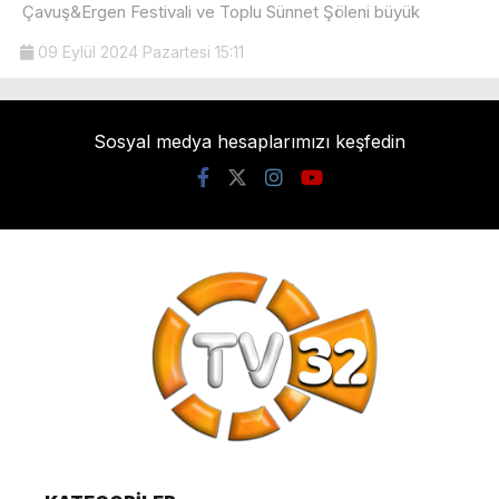
Çavuş&Ergen Festivali ve Toplu Sünnet Şöleni büyük
09 Eylül 2024 Pazartesi 15:11
Sosyal medya hesaplarımızı keşfedin