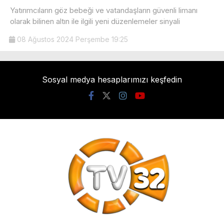
Yatırımcıların göz bebeği ve vatandaşların güvenli limanı
olarak bilinen altın ile ilgili yeni düzenlemeler sinyali
08 Ağustos 2024 Perşembe 19:25
Sosyal medya hesaplarımızı keşfedin