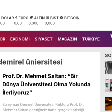
DOLAR
EURO
ALTIN
BİST
BITCOIN
,00
0,00
0,000
0,000
OR
EKONOMI
SIYASET
MAGAZIN
TÜRKIYE
SO
emirel üniersitesi
Prof. Dr. Mehmet Saltan: “Bir
Dünya Üniversitesi Olma Yolunda
İlerliyoruz”
Süleyman Demirel Üniversitesi Rektörü Prof. Dr.
Mehmet Saltan geçtiğimiz hafta gerçekleştirdiği