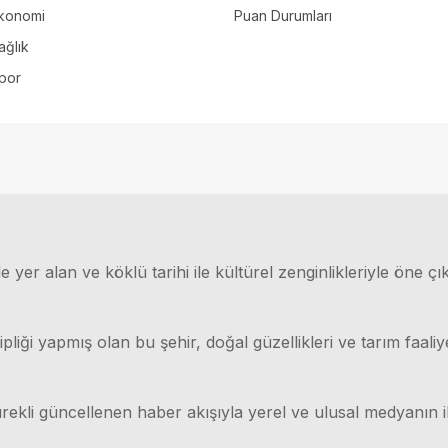
konomi
Puan Durumları
ağlık
por
 yer alan ve köklü tarihi ile kültürel zenginlikleriyle öne çı
ği yapmış olan bu şehir, doğal güzellikleri ve tarım faaliyet
rekli güncellenen haber akışıyla yerel ve ulusal medyanın il