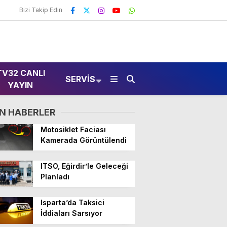
Bizi Takip Edin
TV32 CANLI
SERVIS
YAYIN
N HABERLER
Motosiklet Faciası
Kamerada Görüntülendi
ITSO, Eğirdir’le Geleceği
Planladı
Isparta’da Taksici
İddiaları Sarsıyor