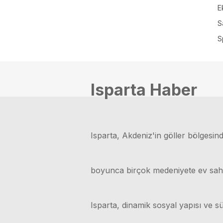
E
S
S
Isparta Haber
Isparta, Akdeniz'in göller bölgesinde
boyunca birçok medeniyete ev sahipli
Isparta, dinamik sosyal yapısı ve sü