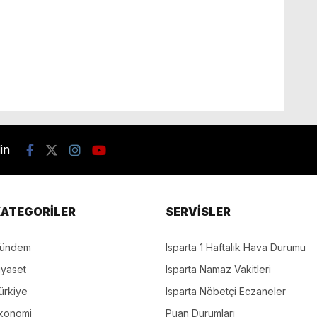
din
ATEGORİLER
SERVİSLER
ündem
Isparta 1 Haftalık Hava Durumu
iyaset
Isparta Namaz Vakitleri
ürkiye
Isparta Nöbetçi Eczaneler
konomi
Puan Durumları