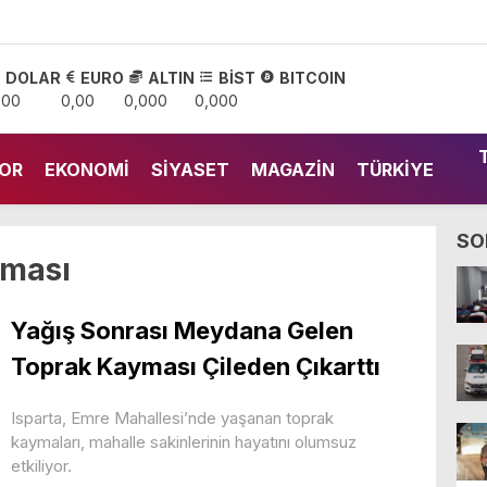
DOLAR
EURO
ALTIN
BİST
BITCOIN
,00
0,00
0,000
0,000
OR
EKONOMI
SIYASET
MAGAZIN
TÜRKIYE
SO
yması
Yağış Sonrası Meydana Gelen
Toprak Kayması Çileden Çıkarttı
Isparta, Emre Mahallesi’nde yaşanan toprak
kaymaları, mahalle sakinlerinin hayatını olumsuz
etkiliyor.