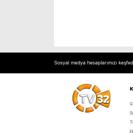
Sosyal medya hesaplarımızı keşfe
K
G
S
T
E