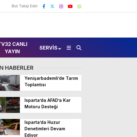
Bizi Takip Edin
TV32 CANLI
SERVIS
YAYIN
N HABERLER
Yenişarbademli’de Tarım
Toplantısı
Isparta’da AFAD’a Kar
Motoru Desteği
Isparta’da Huzur
Denetimleri Devam
Ediyor