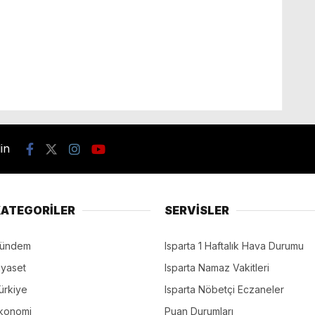
din
ATEGORİLER
SERVİSLER
ündem
Isparta 1 Haftalık Hava Durumu
iyaset
Isparta Namaz Vakitleri
ürkiye
Isparta Nöbetçi Eczaneler
konomi
Puan Durumları