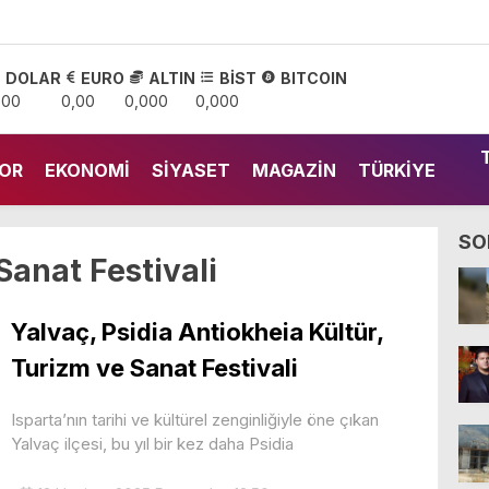
DOLAR
EURO
ALTIN
BİST
BITCOIN
,00
0,00
0,000
0,000
OR
EKONOMI
SIYASET
MAGAZIN
TÜRKIYE
SO
Sanat Festivali
Yalvaç, Psidia Antiokheia Kültür,
Turizm ve Sanat Festivali
Isparta’nın tarihi ve kültürel zenginliğiyle öne çıkan
Yalvaç ilçesi, bu yıl bir kez daha Psidia