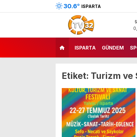
30.6
°
ISPARTA
0
ISPARTA
GÜNDEM
SP
Etiket:
Turizm ve 