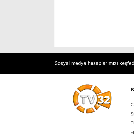
Sosyal medya hesaplarımızı keşfe
K
G
S
T
E