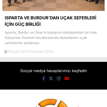
ISPARTA VE BURDUR’DAN UÇAK SEFERLERİ
İÇİN GÜÇ BİRLİĞİ
Isparta, Burdur ve Dinar’ın buluşma noktalarından biri olan
Süleyman Demirel Havalimanında düzenlenen uçak
seferlerinin artırılması
18 Eylül 2023 Pazartesi 09:55
Sosyal medya hesaplarımızı keşfedin