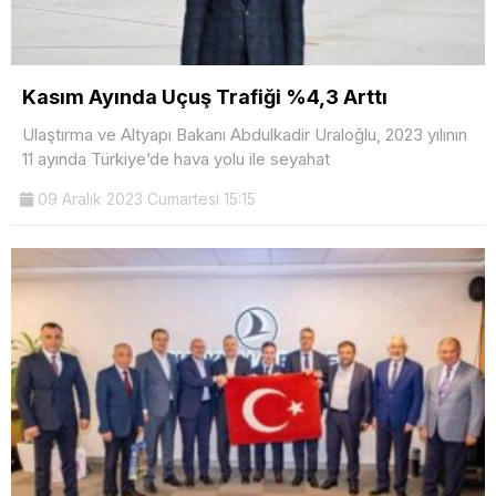
Kasım Ayında Uçuş Trafiği %4,3 Arttı
Ulaştırma ve Altyapı Bakanı Abdulkadir Uraloğlu, 2023 yılının
11 ayında Türkiye’de hava yolu ile seyahat
09 Aralık 2023 Cumartesi 15:15