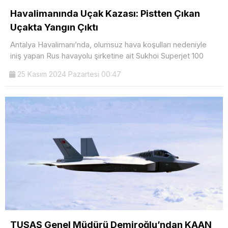
Havalimanında Uçak Kazası: Pistten Çıkan
Uçakta Yangın Çıktı
Antalya Havalimanı’nda, olumsuz hava koşulları nedeniyle
iniş yapan Rus havayolu şirketine ait Sukhoi Superjet 100
25 Kasım 2024 Pazartesi 00:47
TUSAŞ Genel Müdürü Demiroğlu’ndan KAAN