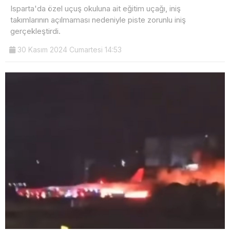
Isparta'da özel uçuş okuluna ait eğitim uçağı, iniş
takımlarının açılmaması nedeniyle piste zorunlu iniş
gerçekleştirdi.
30 Kasım 2024 Cumartesi 14:53