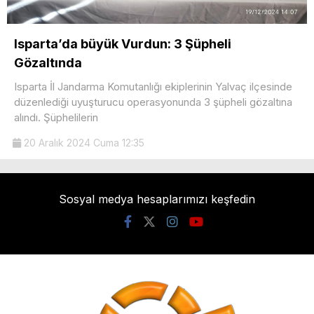
Isparta’da büyük Vurdun: 3 Şüpheli
Gözaltında
Isparta İl Jandarma Komutanlığı ekiplerinin Yalvaç ilçesinde
düzenlediği uyuşturucu operasyonunda 3 şüpheli gözaltına
alındı. Şüphelilerin
20 Aralık 2024 Cuma 12:35
Sosyal medya hesaplarımızı keşfedin