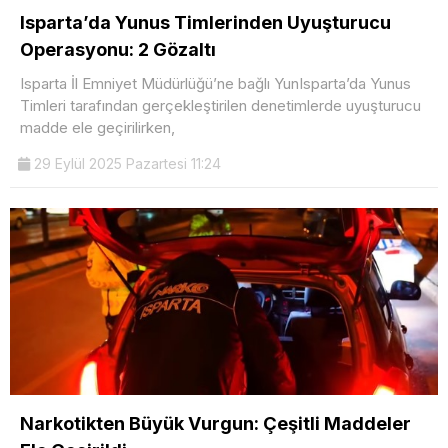
Isparta’da Yunus Timlerinden Uyuşturucu
Operasyonu: 2 Gözaltı
Isparta İl Emniyet Müdürlüğü’ne bağlı YunIsparta’da Yunus
Timleri tarafından gerçekleştirilen denetimlerde uyuşturucu
madde ele geçirilirken,
29 Eylül 2025 Pazartesi 11:24
Narkotikten Büyük Vurgun: Çeşitli Maddeler