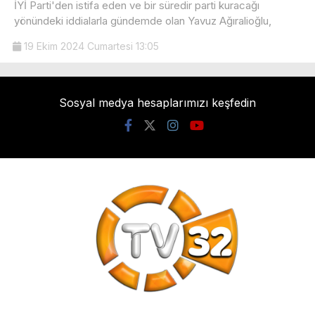
İYİ Parti'den istifa eden ve bir süredir parti kuracağı
yönündeki iddialarla gündemde olan Yavuz Ağıralioğlu,
19 Ekim 2024 Cumartesi 13:05
Sosyal medya hesaplarımızı keşfedin