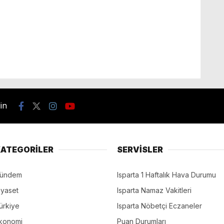
din
ATEGORİLER
SERVİSLER
ündem
Isparta 1 Haftalık Hava Durumu
iyaset
Isparta Namaz Vakitleri
ürkiye
Isparta Nöbetçi Eczaneler
konomi
Puan Durumları