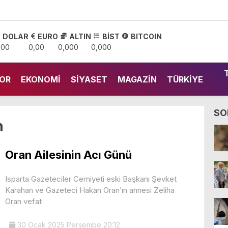
DOLAR
EURO
ALTIN
BİST
BITCOIN
,00
0,00
0,000
0,000
OR
EKONOMI
SIYASET
MAGAZIN
TÜRKIYE
SO
n
Oran Ailesinin Acı Günü
Isparta Gazeteciler Cemiyeti eski Başkanı Şevket
Karahan ve Gazeteci Hakan Oran’ın annesi Zeliha
Oran vefat
30 Ocak 2025 Perşembe 20:12