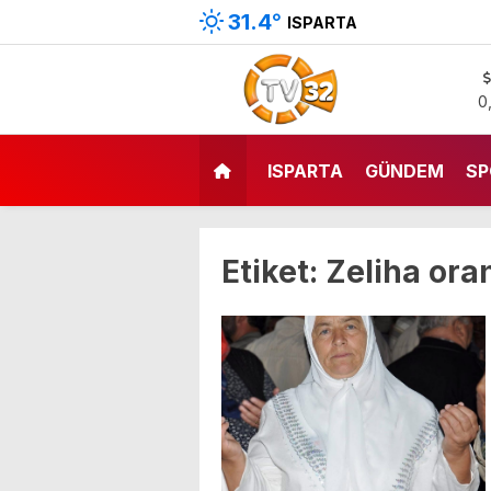
31.4
°
ISPARTA
0
ISPARTA
GÜNDEM
SP
Etiket:
Zeliha ora