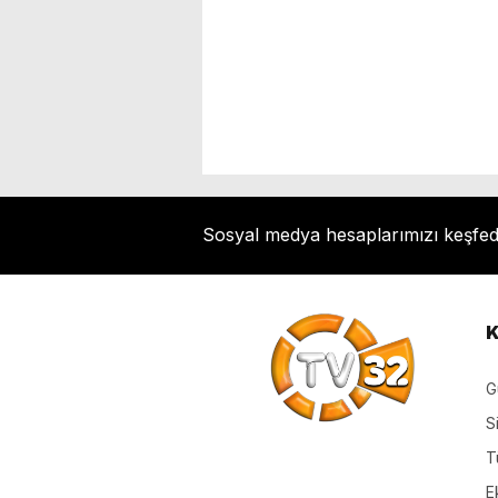
Sosyal medya hesaplarımızı keşfe
K
G
S
T
E