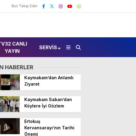
Bizi Takip Edin
TV32 CANLI
SERVIS
YAYIN
N HABERLER
Kaymakam’dan Anlamlı
Ziyaret
Kaymakam Saban’dan
Köylere İyi Gözlem
Ertokuş
Kervansarayı’nın Tarihi
Önemi