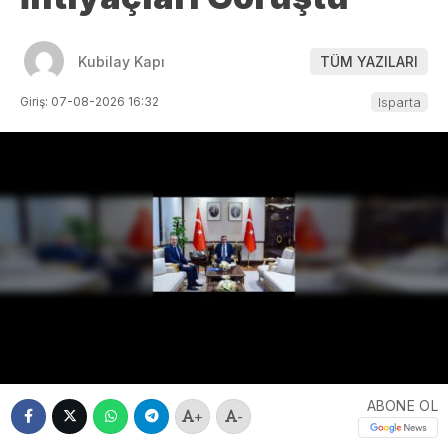
Kubilay Kapı
TÜM YAZILARI
Giriş: 07-08-2026 16:32
Isparta
ABONE OL
+
-