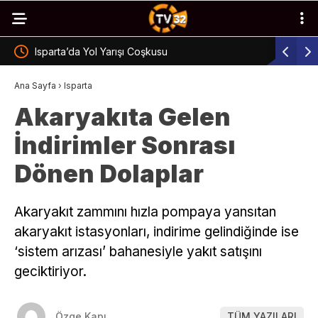
Isparta’da Üzücü Vefat
Gökgöz, Yı
Ana Sayfa
›
Isparta
Akaryakıta Gelen
İndirimler Sonrası
Dönen Dolaplar
Akaryakıt zammını hızla pompaya yansıtan
akaryakıt istasyonları, indirime gelindiğinde ise
‘sistem arızası’ bahanesiyle yakıt satışını
geciktiriyor.
Özge Kapı
TÜM YAZILARI