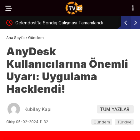
Gelendost’ta Sondaj Çalışması Tamamlandı
Ulaşım Pro
Ana Sayfa
›
Gündem
AnyDesk
Kullanıcılarına Önemli
Uyarı: Uygulama
Hacklendi!
Kubilay Kapı
TÜM YAZILARI
Giriş: 05-02-2024 11:32
Gündem
Türkiye