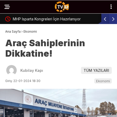
MHP Isparta Kongreleri İçin Hazırlanıyor
Çünür’de 
Ana Sayfa
›
Ekonomi
Araç Sahiplerinin
Dikkatine!
Kubilay Kapı
TÜM YAZILARI
Giriş: 22-01-2024 18:30
Ekonomi