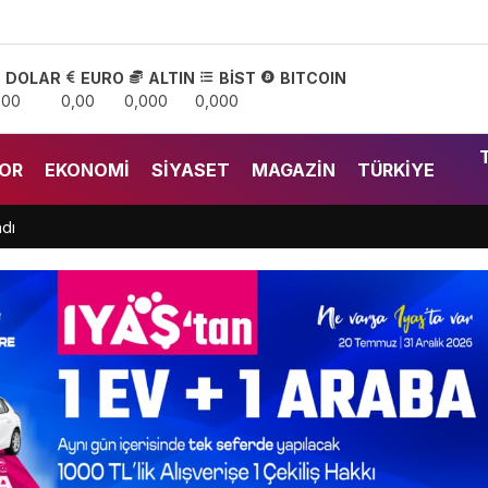
DOLAR
EURO
ALTIN
BİST
BITCOIN
,00
0,00
0,000
0,000
OR
EKONOMI
SIYASET
MAGAZIN
TÜRKIYE
ndı