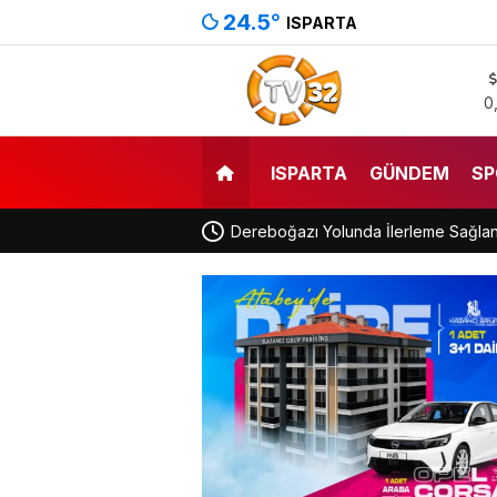
24.5
°
ISPARTA
0
ISPARTA
GÜNDEM
SP
Dereboğazı Yolunda İlerleme Sağla