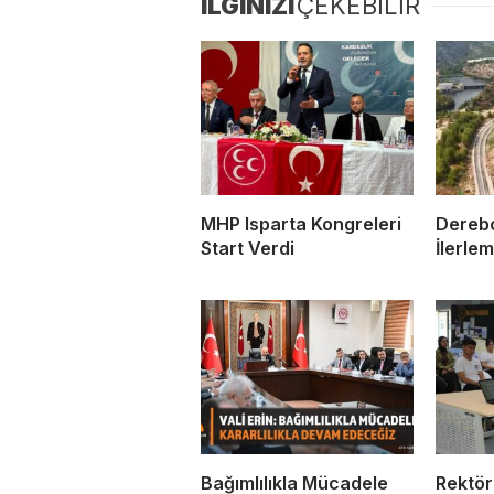
İLGİNİZİ
ÇEKEBİLİR
MHP Isparta Kongreleri
Dereb
Start Verdi
İlerle
Bağımlılıkla Mücadele
Rektör