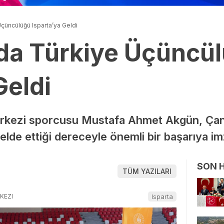
çüncülüğü Isparta’ya Geldi
da Türkiye Üçüncü
Geldi
erkezi sporcusu Mustafa Ahmet Akgün, Ça
lde ettiği dereceyle önemli bir başarıya imz
SON 
TÜM YAZILARI
KEZI
Isparta