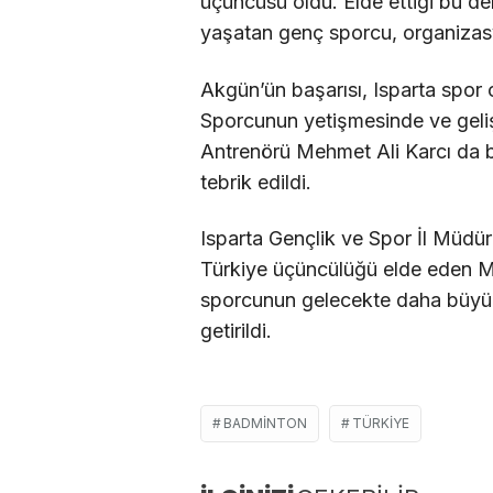
üçüncüsü oldu. Elde ettiği bu de
yaşatan genç sporcu, organizasy
Akgün’ün başarısı, Isparta spor
Sporcunun yetişmesinde ve geli
Antrenörü Mehmet Ali Karcı da ba
tebrik edildi.
Isparta Gençlik ve Spor İl Müdü
Türkiye üçüncülüğü elde eden M
sporcunun gelecekte daha büyük 
getirildi.
BADMINTON
TÜRKIYE