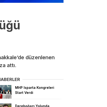
lüğü
nakkale’de düzenlenen
a attı.
HABERLER
MHP Isparta Kongreleri
Start Verdi
Dereboğazı Yolunda