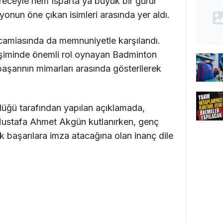
receyle hem Isparta’ya büyük bir gurur
onun öne çıkan isimleri arasında yer aldı.
 camiasında da memnuniyetle karşılandı.
şiminde önemli rol oynayan Badminton
şarının mimarları arasında gösterilerek
rlüğü tarafından yapılan açıklamada,
ustafa Ahmet Akgün kutlanırken, genç
başarılara imza atacağına olan inanç dile