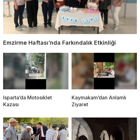
Emzirme Haftası’nda Farkındalık Etkinliği
Isparta’da Motosiklet
Kaymakam’dan Anlamlı
Kazası
Ziyaret