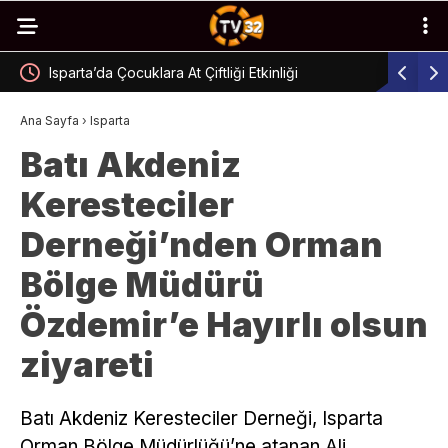
Isparta’da Çocuklara At Çiftliği Etkinliği
Isparta’d
Ana Sayfa
›
Isparta
Batı Akdeniz
Keresteciler
Derneği’nden Orman
Bölge Müdürü
Özdemir’e Hayırlı olsun
ziyareti
Batı Akdeniz Keresteciler Derneği, Isparta
Orman Bölge Müdürlüğü’ne atanan Ali