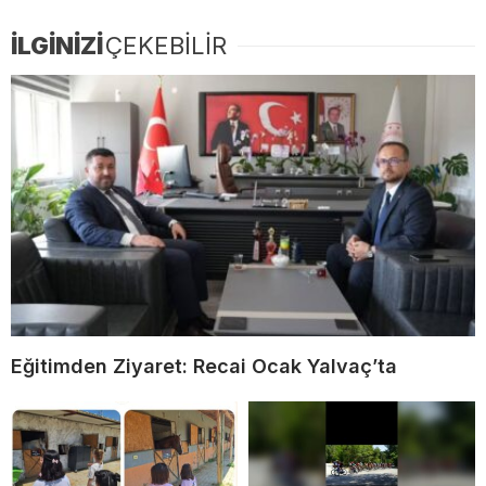
İLGİNİZİ
ÇEKEBİLİR
Eğitimden Ziyaret: Recai Ocak Yalvaç’ta