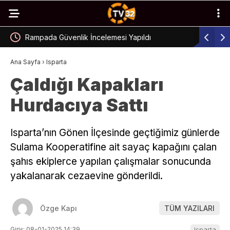
Rampada Güvenlik İncelemesi Yapıldı
Isparta’d
Ana Sayfa
›
Isparta
Çaldığı Kapakları
Hurdacıya Sattı
Isparta’nın Gönen İlçesinde geçtiğimiz günlerde
Sulama Kooperatifine ait sayaç kapağını çalan
şahıs ekiplerce yapılan çalışmalar sonucunda
yakalanarak cezaevine gönderildi.
Özge Kapı
TÜM YAZILARI
Giriş: 08-01-2025 14:39
Isparta