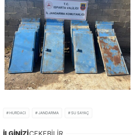
HURDACI
JANDARMA
SU SAYAÇ
İLGİNİZİ
ÇEKEBİLİR