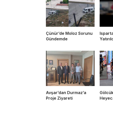
Çünür’de Moloz Sorunu
Ispart
Gündemde
Yatırıl
Avşar’dan Durmaz’a
Gölcük
Proje Ziyareti
Heyeca