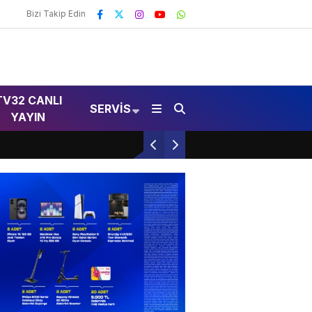
Bizi Takip Edin
TV32 CANLI
SERVIS
YAYIN
Huzurevleri Bocceye Doydu