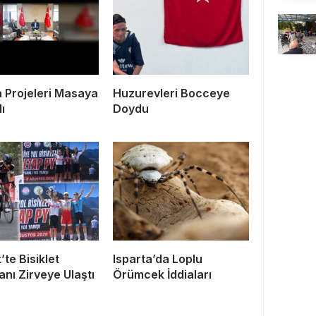
a Projeleri Masaya
Huzurevleri Bocceye
dı
Doydu
’te Bisiklet
Isparta’da Loplu
nı Zirveye Ulaştı
Örümcek İddiaları