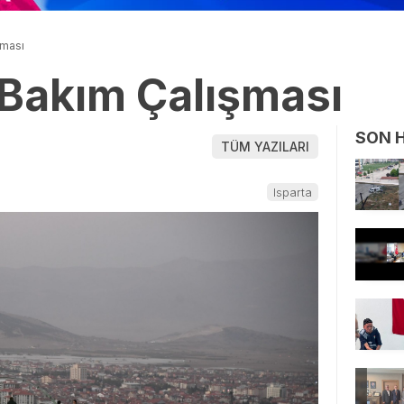
şması
Bakım Çalışması
SON 
TÜM YAZILARI
Isparta