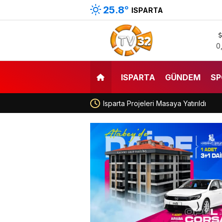
25.8
°
ISPARTA
0
ISPARTA
GÜNDEM
SP
Isparta Projeleri Masaya Yatırıldı