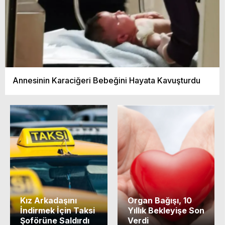
Annesinin Karaciğeri Bebeğini Hayata Kavuşturdu
Kız Arkadaşını
Organ Bağışı, 10
İndirmek İçin Taksi
Yıllık Bekleyişe Son
Şoförüne Saldırdı
Verdi