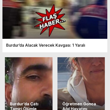
Burdur’da Alacak Verecek Kavgası: 1 Yaralı
Burdur’da Çatı
Öğretmen Gonca
Tamiri Ölümle
Ağıl Hayatını