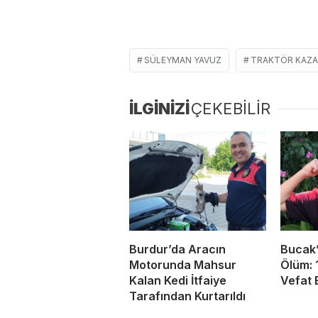
SÜLEYMAN YAVUZ
TRAKTÖR KAZA
İLGİNİZİ
ÇEKEBİLİR
Burdur’da Aracın
Bucak’
Motorunda Mahsur
Ölüm: 
Kalan Kedi İtfaiye
Vefat E
Tarafından Kurtarıldı