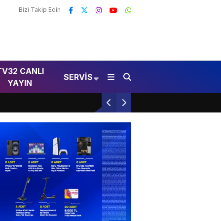
Bizi Takip Edin
TV32 CANLI
SERVIS
YAYIN
MHP Kongresi Isparta’da Gerçekleşti