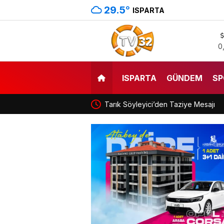
29.5
°
ISPARTA
0
ISPARTA
GÜNDEM
SP
Tarık Söyleyici’den Taziye Mesajı