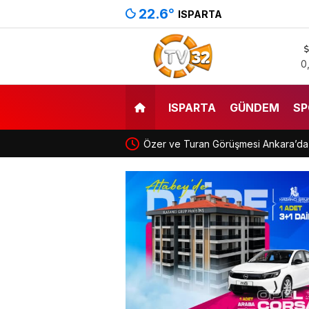
22.6
°
ISPARTA
0
ISPARTA
GÜNDEM
SP
Özer ve Turan Görüşmesi Ankara’da