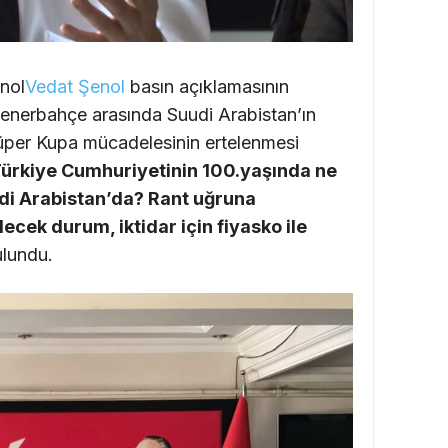
nol
Vedat Şenol
basın açıklamasının
 Fenerbahçe arasında Suudi Arabistan’ın
per Kupa mücadelesinin ertelenmesi
ürkiye Cumhuriyetinin 100.yaşında ne
udi Arabistan’da? Rant uğruna
ecek durum, iktidar için fiyasko ile
ulundu.