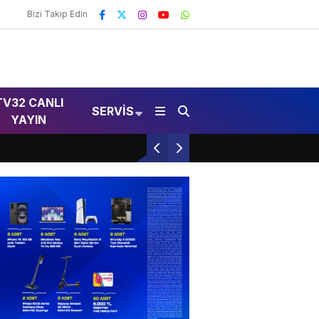
Bizi Takip Edin
TV32 CANLI
SERVIS
YAYIN
MEB Mazeret Atama Sonuçlarını Duyurdu