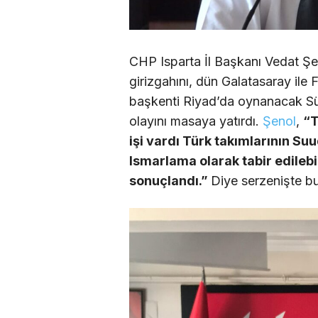
CHP Isparta İl Başkanı Vedat Şe
girizgahını, dün Galatasaray ile
başkenti Riyad’da oynanacak Sü
olayını masaya yatırdı.
Şenol
,
“T
işi vardı Türk takımlarının Su
Ismarlama olarak tabir edilebil
sonuçlandı.”
Diye serzenişte b