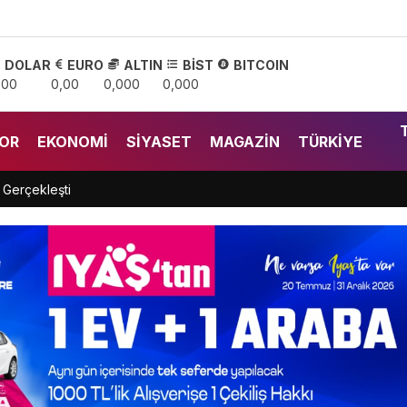
DOLAR
EURO
ALTIN
BİST
BITCOIN
,00
0,00
0,000
0,000
OR
EKONOMI
SIYASET
MAGAZIN
TÜRKIYE
 Gerçekleşti