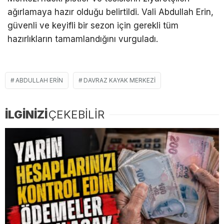
a
ğırlamaya hazır olduğu belirtildi. Vali Abdullah Erin,
g
üvenli ve keyifli bir sezon için gerekli tüm
haz
ırlıkların tamamlandığını vurguladı.
ABDULLAH ERIN
DAVRAZ KAYAK MERKEZI
İLGİNİZİ
ÇEKEBİLİR