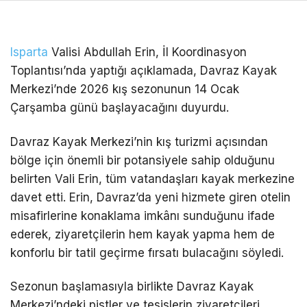
Isparta
Valisi Abdullah Erin,
İl Koordinasyon
Toplantısı’nda yaptığı a
ç
ıklamada,
Davraz
Kayak
Merkezi’nde 2026 kış sezonunun 14 Ocak
Çar
şamba g
ünü ba
şlayacağını duyurdu.
Davraz
Kayak Merkezi’nin kış turizmi a
ç
ısından
b
ölge için önemli bir potansiyele sahip oldu
ğunu
belirten Vali Erin, t
üm vatanda
şları kayak merkezine
davet etti. Erin,
Davraz’da
yeni hizmete giren otelin
misafirlerine konaklama imk
ân
ı sunduğunu ifade
ederek, ziyaret
çilerin hem kayak yapma hem de
konforlu bir tatil geçirme f
ırsatı bulacağını s
öyledi.
Sezonun ba
şlamasıyla birlikte
Davraz
Kayak
Merkezi’ndeki pistler ve tesislerin ziyaret
çileri