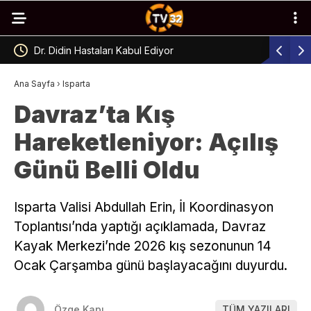
Dr. Didin Hastaları Kabul Ediyor
Uyuşturu
Ana Sayfa
›
Isparta
Davraz’ta Kış
Hareketleniyor: Açılış
Günü Belli Oldu
Isparta Valisi Abdullah Erin, İl Koordinasyon
Toplantısı’nda yaptığı açıklamada, Davraz
Kayak Merkezi’nde 2026 kış sezonunun 14
Ocak Çarşamba günü başlayacağını duyurdu.
Özge Kapı
TÜM YAZILARI